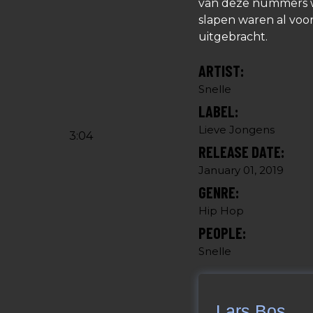
van deze nummers w
slapen waren al voo
uitgebracht.
ARTIST:
Snelle
LABEL:
Lieve Jongens
3:04
RELEASE DATE:
January 01, 2019
GENRE:
Hip Hop
PEOPLE:
Snelle
Lars Bos