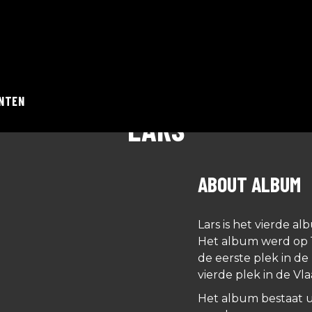
NTEN
album
LARS
ABOUT ALBUM
Lars is het vierde a
Het album werd op 
de eerste plek in d
vierde plek in de Vla
Het album bestaat ui