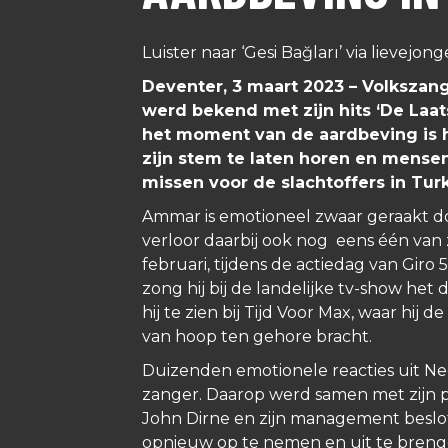
Luister naar ‘Gesi Bağları’ via
lievejong
Deventer, 3 maart 2023 – Volkszan
werd bekend met zijn hits
‘De Laat
het moment van de aardbeving is 
zijn stem te laten horen en mense
missen voor de slachtoffers in Turk
Ammar is emotioneel zwaar geraakt do
verloor daarbij ook nog eens één van 
februari, tijdens de actiedag van Giro 5
zong hij bij de landelijke tv-show het
hij te zien bij Tijd Voor Max, waar hij d
van hoop ten gehore bracht.
Duizenden emotionele reacties uit Ne
zanger. Daarop werd samen met zijn 
John Dirne en zijn management beslote
opnieuw op te nemen en uit te breng