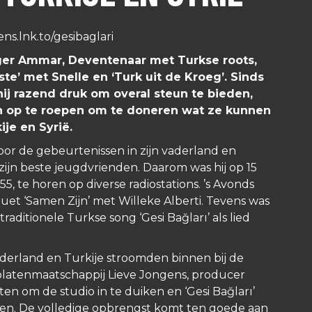
ens.lnk.to/gesibaglari
ger Ammar, Deventenaar met Turkse roots,
ste’ met Snelle en ‘Turk uit de Kroeg’. Sinds
hij razend druk om
overal steun te bieden,
n op te roepen om te doneren wat ze kunnen
ije en Syrië.
or de gebeurtenissen in zijn vaderland en
zijn beste jeugdvrienden. Daarom was hij op 15
55, te horen op diverse radiostations. ’s Avonds
 duet ‘Samen Zijn’ met Willeke Alberti. Tevens was
e traditionele Turkse song ‘Gesi Bağları’ als lied
derland en Turkije stroomden binnen bij de
platenmaatschappij Lieve Jongens, producer
n om de studio in te duiken en ‘Gesi Bağları’
en. De volledige opbrengst komt ten goede aan