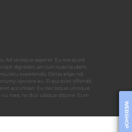
s. Ad vis iisque saperet. Eu eos quod
ercipit dignissim, an cum suas laudem.
sulatu expetendis. Dictas elige ndi
numy oporere eu. Ei qui solet offendit.
eret accumsan. Eu nec iisque utroque,
e cu mea, no duo ubique discere. Eum
WEBSHOP