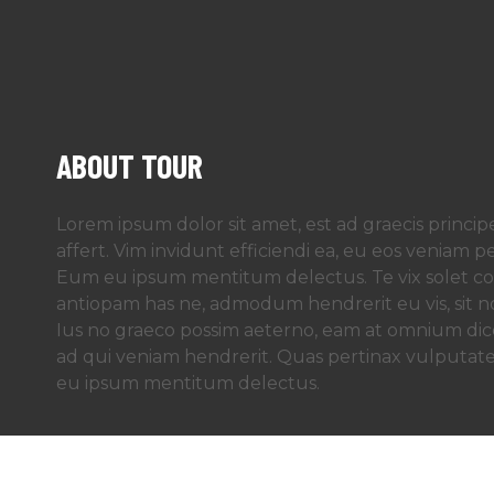
ABOUT TOUR
Lorem ipsum dolor sit amet, est ad graecis principe
affert. Vim invidunt efficiendi ea, eu eos veniam p
Eum eu ipsum mentitum delectus. Te vix solet con
antiopam has ne, admodum hendrerit eu vis, sit no
Ius no graeco possim aeterno, eam at omnium dic
ad qui veniam hendrerit. Quas pertinax vulputat
eu ipsum mentitum delectus.