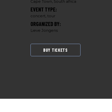
Cape Town, South africa
EVENT TYPE:
concert, tour
ORGANIZED BY:
Lieve Jongens
BUY TICKETS